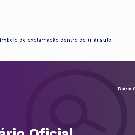
Diário O
ário Oficial