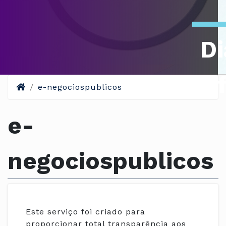
Di
Of
e-negociospublicos
e-
negociospublicos
Este serviço foi criado para
proporcionar total transparência aos